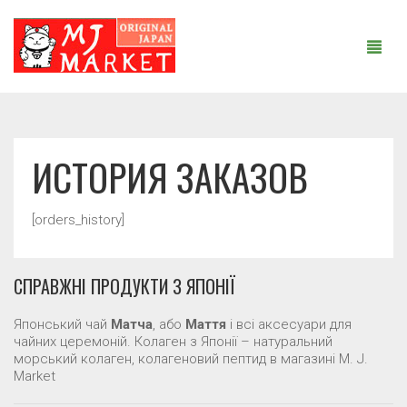
ГОЛОВНА
ИСТОРИЯ ЗАКАЗОВ
ПРО НАС
[orders_history]
КАТАЛОГ ПРОДУКЦІЇ
СПРАВЖНІ ПРОДУКТИ З ЯПОНІЇ
СТАТТІ
СПІВРОБІТНИЦТВО
Японський чай
Матча
, або
Маття
і всі аксесуари для
чайних церемоній. Колаген з Японії – натуральний
морський колаген, колагеновий пептид в магазині M. J.
КОНТАКТИ
Market