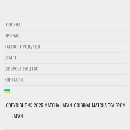
Карта сайта
Корзина
Личный кабинет
Мой аккаунт
Новинки
Связаться с нами
ГОЛОВНА
ПРО НАС
КАТАЛОГ ПРОДУКЦІЇ
СТАТТІ
СПІВРОБІТНИЦТВО
КОНТАКТИ
COPYRIGHT © 2025 MATCHA-JAPAN. ОRIGINAL MATCHA TEA FROM
JAPAN
панссіонат для літніх: еліт, комфорт, стандарт