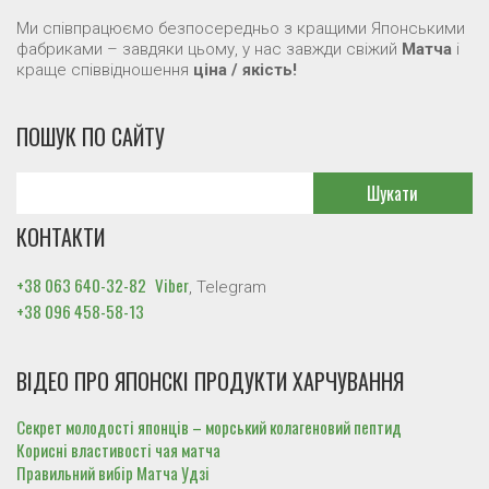
Ми співпрацюємо безпосередньо з кращими Японськими
фабриками – завдяки цьому, у нас завжди свіжий
Матча
і
0
КОРЗИНА
краще співвідношення
ціна / якість!
ПОШУК ПО САЙТУ
Wishlist
Про Нас
Бобова паста Анко
Хлорела
КОНТАКТИ
Співробітництво
Комбу (100% сушена водорість ламінарії)
Конняку (рослина аморфофаллус)- продукт здорового
+38 063 640-32-82
Viber
харчування
, Telegram
+38 096 458-58-13
Морський колаген
Маття чай / Japanese Matcha
Поживний і корисний Оден
Види заварювання чаю Маття
Умебосі
Корисні властивості чаю Маття і як його пити
ВІДЕО ПРО ЯПОНСКІ ПРОДУКТИ ХАРЧУВАННЯ
Оптовым покупателям
Новинки
Контакти
Японские продукты питания
Магазин товарів з Японії
Секрет молодості японців – морський колагеновий пептид
Оформление заказа
Возврат товара
Где купить
Корисні властивості чая матча
Где купить
Доставка и оплата
История заказов
Правильний вибір Матча Удзі