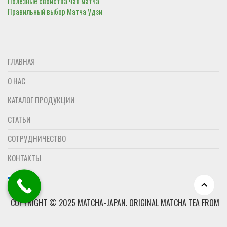
Полезные свойства чая матча
Правильный выбор Матча Удзи
ГЛАВНАЯ
О НАС
КАТАЛОГ ПРОДУКЦИИ
СТАТЬИ
СОТРУДНИЧЕСТВО
КОНТАКТЫ
COPYRIGHT © 2025 MATCHA-JAPAN. ОRIGINAL MATCHA TEA FROM
JAPAN
панссіонат для літніх: еліт, комфорт, стандарт