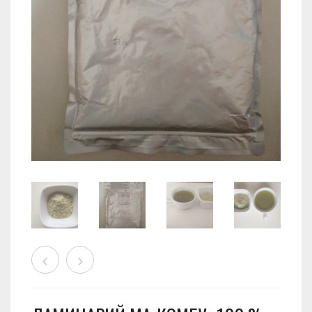
0
КОРЗИНА
Wishlist
О Нас
Бобовая паста Анко
Хлорелла
Сотрудничество
Комбу (100 % сушеная водоросль ламинарии)
Конняку (растение аморфофаллус )- продукт здорового
питания
Морской коллаген
Маття чай / Japanese Matcha
Питательный и полезный Одэн
Виды заваривания чая МАТТЯ
Умэбоси
Полезные свойства чая МАТТЯ и как его пить
Оптовым покупателям
Новинки
Контакты
Японские продукты питания
Магазин товаров из Японии