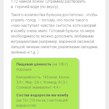
1 /2 чайной ложки (2грамма) растворить
в горячей воде (по вкусу).
Такого количества бульона достаточно , чтобы
уталить голод — потому, что после такого
«чая» наступает чувство сытости, хотя калорий
в комбу очень мало.
Готовый бульон, по мере
необходимости, можно дополнить любимыми
ингредиентами (например: варенной овсянкой,
лапшой, яичным омлетом, различными овощами,
зеленью и т.д. ).
Пищевая ценность
(на 100 г)
порошка
Калорийность- 143 ккал, Белок-
3,9 г, Жир -2,6 г, Углевод -61,5 г,
Солевой эквивалент -4,4 г
Состав водоросли ма-комбу
(на 10 г (10 см кв.) настоящей
водоросли).