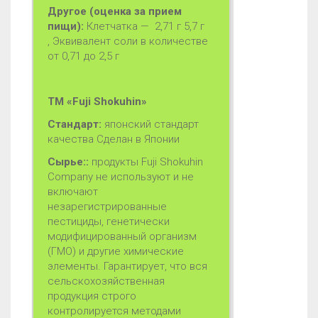
Другое
(оценка за прием
пищи):
Клетчатка — 2,71 г 5,7 г
, Эквивалент соли в количестве
от 0,71 до 2,5 г
ТМ «Fuji Shokuhin»
Стандарт:
японский стандарт
качества Сделан в Японии
Сырье:
:
продукты Fuji Shokuhin
Company не используют и не
включают
незарегистрированные
пестициды, генетически
модифицированный организм
(ГМО) и другие химические
элементы. Гарантирует, что вся
сельскохозяйственная
продукция строго
контролируется методами