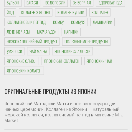
БУЛЬОН
ВАГАСИ
ВОДОРОСЛИ
ВЫБОР ЧАЯ
ЗДОРОВАЯ ЕДА
ВЫБРАТЬ
НА
ЙОД
КОЛАГЕН З ЯПОНІЇ
КОЛАГЕН КУПИТИ
КОЛЛАГЕН
СТРАНИЦЕ
КОЛЛАГЕНОВЫЙ ПЕПТИД
КОМБУ
КОМБУТЯ
ЛАМИНАРИИ
ТОВАРА.
ЛЕЧЕНИЕ ЧАЕМ
МАТЧА УДЗИ
НАПИТКИ
НИЗКОКАЛЛОРИЙНЫЙ ПРОДУКТ
ПОЛЕЗНЫЕ МОРЕПРОДУКТЫ
УМЭБОСИ
ЧАЙ МАТЧА
ЯПОНСКИЕ СЛАДОСТИ
ЯПОНСКИЕ СЛИВЫ
ЯПОНСКИЙ КОЛЛАГЕН
ЯПОНСКИЙ ЧАЙ
ЯПОНСЬКИЙ КОЛАГЕН
ОРИГИНАЛЬНЫЕ ПРОДУКТЫ ИЗ ЯПОНИИ
Японский чай Матча, или Маття и все аксессуары для
чайных церемоний. Коллаген из Японии — натуральный
морской коллаген, коллагеновый пептид в магазине M. J.
Market