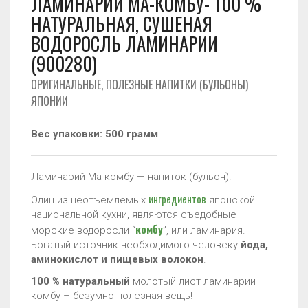
ЛАМИНАРИЙ МА-КОМБУ- 100 %
Оформление заказа
Возврат товара
Где купить
НАТУРАЛЬНАЯ, СУШЕНАЯ
Где купить
Доставка и оплата
История заказов
ВОДОРОСЛЬ ЛАМИНАРИИ
Карта сайта
Корзина
Личный кабинет
Мой аккаунт
Новинки
Связаться с нами
(900280)
ОРИГИНАЛЬНЫЕ, ПОЛЕЗНЫЕ НАПИТКИ (БУЛЬОНЫ)
ЯПОНИИ
Вес упаковки: 500 грамм
Ламинарий Ма-комбу — напиток (бульон).
ингредиентов
Один из неотъемлемых
японской
национальной кухни, являются съедобные
комбу
морские водоросли “
”, или ламинария.
Богатый источник необходимого человеку
йода,
аминокислот и пищевых волокон
.
100 % натуральный
молотый лист ламинарии
комбу – безумно полезная вещь!